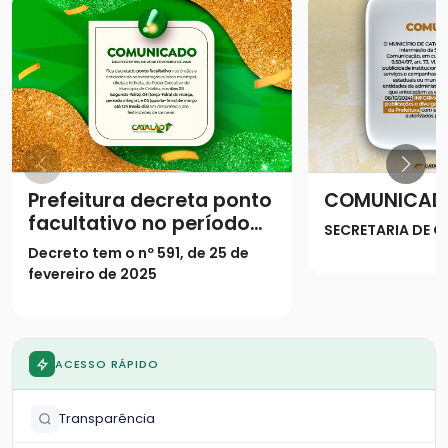
Prefeitura decreta ponto
COMUNICAD
facultativo no período
SECRETARIA DE
do Carnaval
Decreto tem o nº 591, de 25 de
fevereiro de 2025
ACESSO RÁPIDO
Transparência