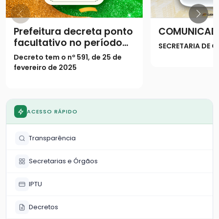
Prefeitura decreta ponto
COMUNICAD
facultativo no período
SECRETARIA DE
do Carnaval
Decreto tem o nº 591, de 25 de
fevereiro de 2025
ACESSO RÁPIDO
Transparência
Secretarias e Órgãos
IPTU
Decretos