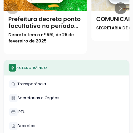
Prefeitura decreta ponto
COMUNICAD
facultativo no período
SECRETARIA DE
do Carnaval
Decreto tem o nº 591, de 25 de
fevereiro de 2025
ACESSO RÁPIDO
Transparência
Secretarias e Órgãos
IPTU
Decretos