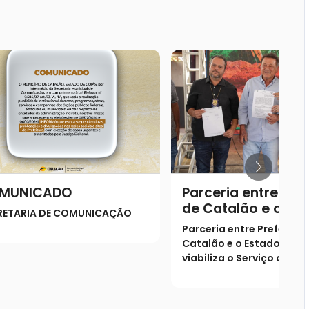
MUNICADO
Parceria entre Pref
de Catalão e o Es
RETARIA DE COMUNICAÇÃO
Goiás viabiliza o S
Parceria entre Prefeitura
de Verificação de 
Catalão e o Estado de G
(SVO) na cidade
viabiliza o Serviço de Ve
de Óbito (SVO) na cidad