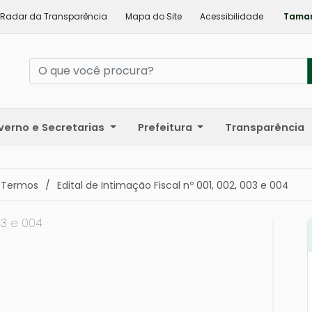
Radar da Transparência
Mapa do Site
Acessibilidade
Taman
verno e Secretarias
Prefeitura
Transparência
 Termos
/
Edital de Intimação Fiscal nº 001, 002, 003 e 004