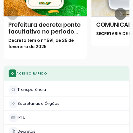
Prefeitura decreta ponto
COMUNICAD
facultativo no período
SECRETARIA DE
do Carnaval
Decreto tem o nº 591, de 25 de
fevereiro de 2025
ACESSO RÁPIDO
Transparência
Secretarias e Órgãos
IPTU
Decretos