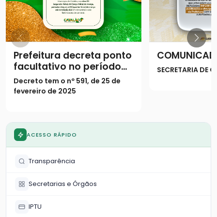
Prefeitura decreta ponto
COMUNICAD
facultativo no período
SECRETARIA DE
do Carnaval
Decreto tem o nº 591, de 25 de
fevereiro de 2025
ACESSO RÁPIDO
Transparência
Secretarias e Órgãos
IPTU