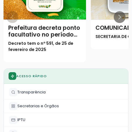
Prefeitura decreta ponto
COMUNICAD
facultativo no período
SECRETARIA DE
do Carnaval
Decreto tem o nº 591, de 25 de
fevereiro de 2025
ACESSO RÁPIDO
Transparência
Secretarias e Órgãos
IPTU