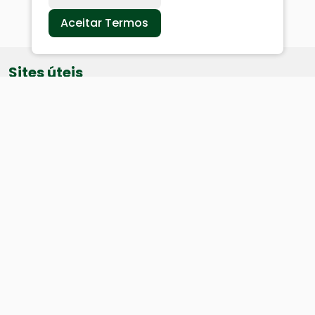
Aceitar Termos
Sites úteis
Equatorial
SAE
Câmara de Vereadores
Webmail
Baixe nosso aplicativo: