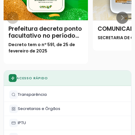
Prefeitura decreta ponto
COMUNICAD
facultativo no período
SECRETARIA DE
do Carnaval
Decreto tem o nº 591, de 25 de
fevereiro de 2025
ACESSO RÁPIDO
Transparência
Secretarias e Órgãos
IPTU