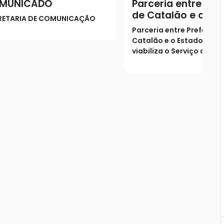
MUNICADO
Parceria entre Pref
de Catalão e o Es
RETARIA DE COMUNICAÇÃO
Goiás viabiliza o S
Parceria entre Prefeitura
de Verificação de 
Catalão e o Estado de G
(SVO) na cidade
viabiliza o Serviço de Ve
de Óbito (SVO) na cidad