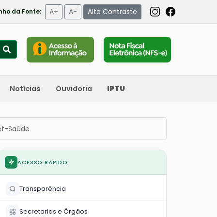
A+
A-
Alto Contraste
ho da Fonte:
Notícias
Ouvidoria
IPTU
et-Saúde
ACESSO RÁPIDO
Transparência
Secretarias e Órgãos