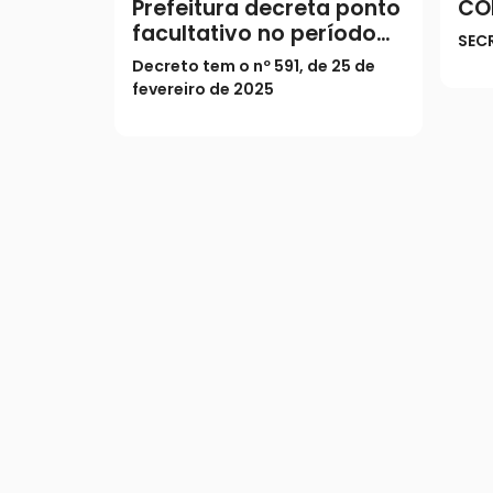
Prefeitura decreta ponto
CO
facultativo no período
SEC
do Carnaval
Decreto tem o nº 591, de 25 de
fevereiro de 2025