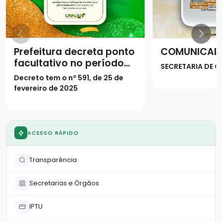
Prefeitura decreta ponto
COMUNICAD
facultativo no período
SECRETARIA DE
do Carnaval
Decreto tem o nº 591, de 25 de
fevereiro de 2025
ACESSO RÁPIDO
Transparência
Secretarias e Órgãos
IPTU