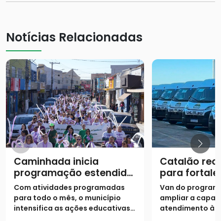
Notícias Relacionadas
Caminhada inicia
Catalão rec
programação estendida
para fortale
do Agosto Lilás
atendiment
Com atividades programadas
Van do program
assistência 
para todo o mês, o município
ampliar a capac
intensifica as ações educativas e
atendimento às 
o acolhimento para combater a
situação de vuln