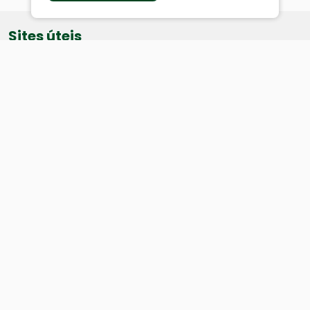
Sites úteis
Equatorial
SAE
Câmara de Vereadores
Webmail
Baixe nosso aplicativo:
Cidade
História