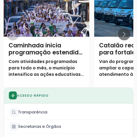
Caminhada inicia
Catalão rec
programação estendida
para fortale
do Agosto Lilás
atendiment
Com atividades programadas
Van do program
assistência 
para todo o mês, o município
ampliar a capac
intensifica as ações educativas e
atendimento às 
o acolhimento para combater a
situação de vuln
violência contra a mulher
município
ACESSO RÁPIDO
Transparência
Secretarias e Órgãos