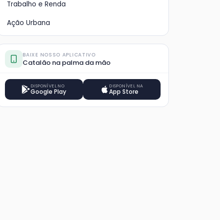
Arraiá
Arraiá da Prefeitura de
Arra
Trabalho e Renda
atalão
Catalão mantém
Cat
Ação Urbana
e
sucesso de público em
com
 ao
Programação segue até
Event
sua segunda noite
infr
sio
domingo com infraestrutura
com f
atr
igiar o
completa e atrações musicais
e in
BAIXE NOSSO APLICATIVO
 Alex
regionais
Catalão na palma da mão
DISPONÍVEL NO
DISPONÍVEL NA
Google Play
App Store