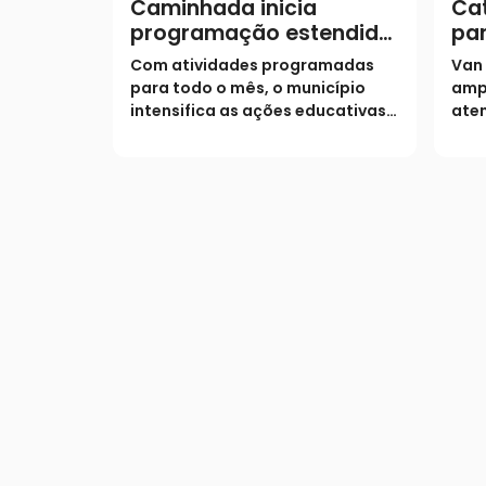
Caminhada inicia
Cat
programação estendida
par
do Agosto Lilás
at
Com atividades programadas
Van
ass
para todo o mês, o município
amp
intensifica as ações educativas e
aten
o acolhimento para combater a
situ
violência contra a mulher
mun