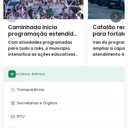
Caminhada inicia
Catalão rec
programação estendida
para fortale
do Agosto Lilás
atendiment
Com atividades programadas
Van do program
assistência 
para todo o mês, o município
ampliar a capac
intensifica as ações educativas e
atendimento às 
o acolhimento para combater a
situação de vuln
violência contra a mulher
município
ACESSO RÁPIDO
Transparência
Secretarias e Órgãos
IPTU