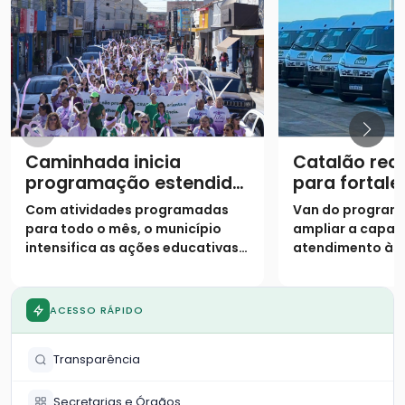
Caminhada inicia
Catalão rec
programação estendida
para fortale
do Agosto Lilás
atendiment
Com atividades programadas
Van do program
assistência 
para todo o mês, o município
ampliar a capac
intensifica as ações educativas e
atendimento às 
o acolhimento para combater a
situação de vuln
violência contra a mulher
município
ACESSO RÁPIDO
Transparência
Secretarias e Órgãos