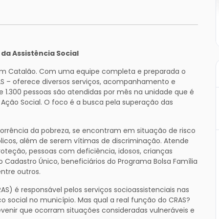
da Assistência Social
o em Catalão. Com uma equipe completa e preparada o
RAS – oferece diversos serviços, acompanhamento e
 de 1.300 pessoas são atendidas por mês na unidade que é
ção Social. O foco é a busca pela superação das
corrência da pobreza, se encontram em situação de risco
licos, além de serem vítimas de discriminação. Atende
roteção, pessoas com deficiência, idosos, crianças
 no Cadastro Único, beneficiários do Programa Bolsa Família
ntre outros.
AS) é responsável pelos serviços socioassistenciais nas
o social no município. Mas qual a real função do CRAS?
evenir que ocorram situações consideradas vulneráveis e