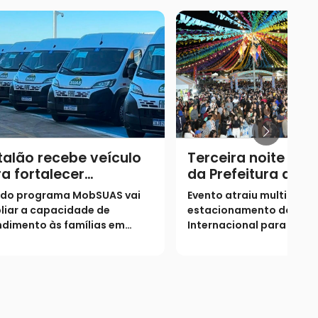
alão recebe veículo
Terceira noite do 
a fortalecer
da Prefeitura de C
endimento da
registra recorde d
 do programa MobSUAS vai
Evento atraiu multidões
istência social
público com 10 mil
liar a capacidade de
estacionamento do Giná
pessoas
dimento às famílias em
Internacional para prest
ação de vulnerabilidade no
show da dupla Rodrigo &
icípio