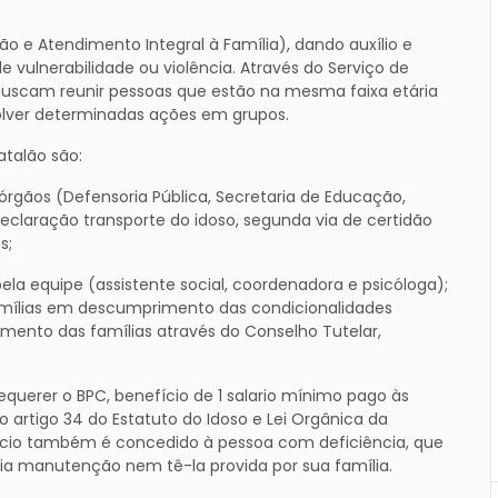
ção e Atendimento Integral à Família), dando auxílio e
e vulnerabilidade ou violência. Através do Serviço de
 buscam reunir pessoas que estão na mesma faixa etária
olver determinadas ações em grupos.
atalão são:
gãos (Defensoria Pública, Secretaria de Educação,
 declaração transporte do idoso, segunda via de certidão
s;
 equipe (assistente social, coordenadora e psicóloga);
mílias em descumprimento das condicionalidades
mento das famílias através do Conselho Tutelar,
uerer o BPC, benefício de 1 salario mínimo pago às
artigo 34 do Estatuto do Idoso e Lei Orgânica da
nefício também é concedido à pessoa com deficiência, que
ia manutenção nem tê-la provida por sua família.