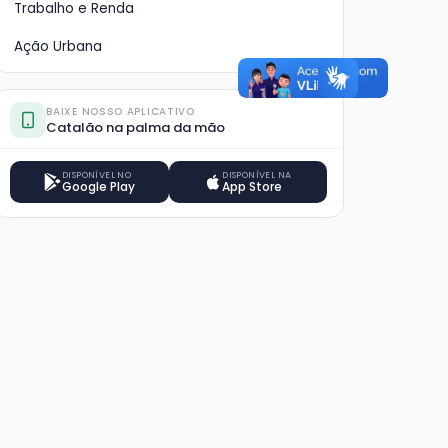
Trabalho e Renda
Ação Urbana
BAIXE NOSSO APLICATIVO
Catalão na palma da mão
DISPONÍVEL NO
DISPONÍVEL NA
Google Play
App Store