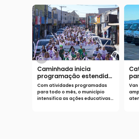
Caminhada inicia
Cat
programação estendida
par
do Agosto Lilás
at
Com atividades programadas
Van
ass
para todo o mês, o município
amp
intensifica as ações educativas e
aten
o acolhimento para combater a
situ
violência contra a mulher
mun