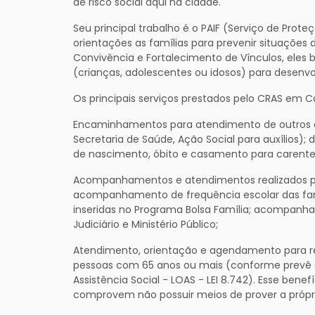
de risco social aqui na cidade.
Seu principal trabalho é o PAIF (Serviço de Prote
orientações as famílias para prevenir situações d
Convivência e Fortalecimento de Vínculos, eles
(crianças, adolescentes ou idosos) para desenv
Os principais serviços prestados pelo CRAS em C
Encaminhamentos para atendimento de outros ór
Secretaria de Saúde, Ação Social para auxílios);
de nascimento, óbito e casamento para carente
Acompanhamentos e atendimentos realizados pela
acompanhamento de frequência escolar das fa
inseridas no Programa Bolsa Família; acompanha
Judiciário e Ministério Público;
Atendimento, orientação e agendamento para req
pessoas com 65 anos ou mais (conforme prevê o 
Assistência Social - LOAS - LEI 8.742). Esse be
comprovem não possuir meios de prover a própr