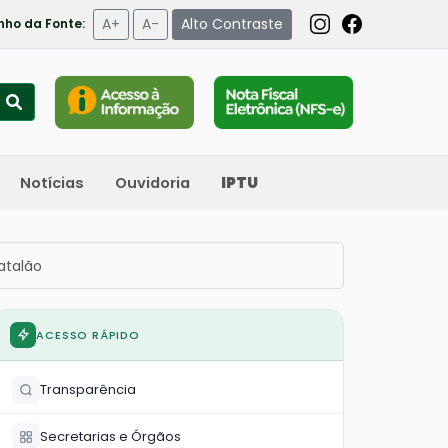
A+
A-
Alto Contraste
ho da Fonte:
Notícias
Ouvidoria
IPTU
atalão
ACESSO RÁPIDO
Transparência
Secretarias e Órgãos