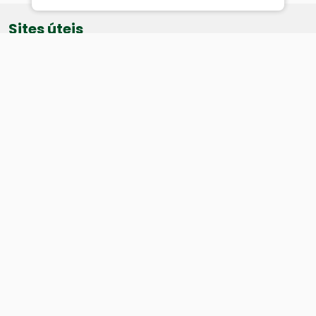
Sites úteis
Equatorial
SAE
Câmara de Vereadores
Webmail
Baixe nosso aplicativo:
Cidade
História