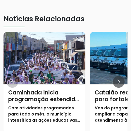
Notícias Relacionadas
Caminhada inicia
Catalão rec
programação estendida
para fortale
do Agosto Lilás
atendiment
Com atividades programadas
Van do program
assistência 
para todo o mês, o município
ampliar a capac
intensifica as ações educativas e
atendimento às 
o acolhimento para combater a
situação de vuln