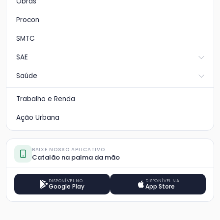
Obras
Procon
SMTC
SAE
Saúde
Trabalho e Renda
Ação Urbana
BAIXE NOSSO APLICATIVO
Catalão na palma da mão
DISPONÍVEL NO
DISPONÍVEL NA
Google Play
App Store