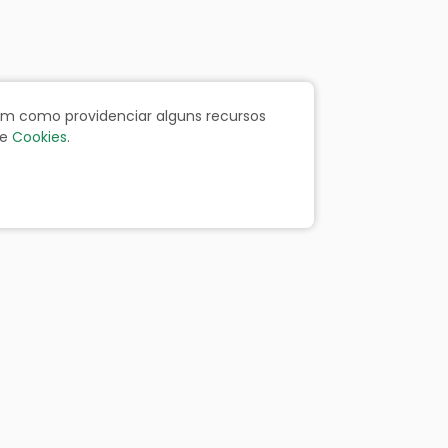
bem como providenciar alguns recursos
e
Cookies
.
ãos
Portal da Transparência
Resp. Fiscal
Licitação
Leis