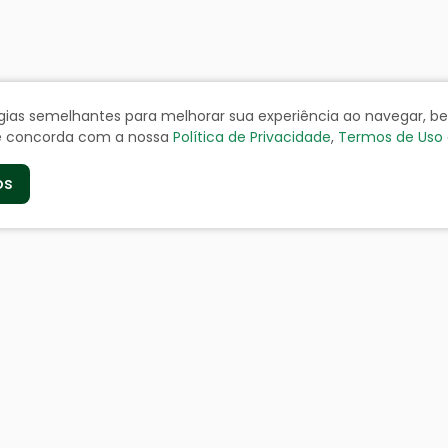
ologias semelhantes para melhorar sua experiência ao navegar, 
cê concorda com a nossa
Política de Privacidade
,
Termos de Uso
os
de
Serviços aos Cidad
a
Certidão Negativa
geográficos
Cadastro de Contribuinte
Cadastro de Fornecedor
doria