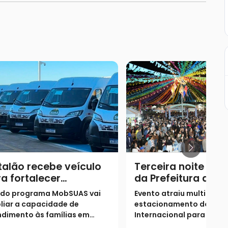
alão recebe veículo
Terceira noite do 
a fortalecer
da Prefeitura de C
endimento da
registra recorde d
 do programa MobSUAS vai
Evento atraiu multidões
istência social
público com 10 mil
liar a capacidade de
estacionamento do Giná
pessoas
dimento às famílias em
Internacional para prest
ação de vulnerabilidade no
show da dupla Rodrigo &