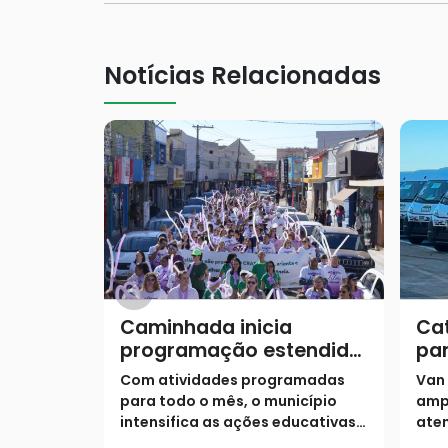
Notícias Relacionadas
Caminhada inicia
Cat
programação estendida
par
do Agosto Lilás
at
Com atividades programadas
Van
ass
para todo o mês, o município
amp
intensifica as ações educativas e
aten
o acolhimento para combater a
situ