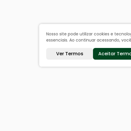
Nosso site pode utilizar cookies e tecn
essenciais. Ao continuar acessando, vo
Ver Termos
Aceitar Term
Sites úteis
Cida
Equatorial
Históri
SAE
Dados 
Câmara de Vereadores
Ouvi