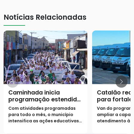
Notícias Relacionadas
Caminhada inicia
Catalão rec
programação estendida
para fortale
do Agosto Lilás
atendiment
Com atividades programadas
Van do program
assistência 
para todo o mês, o município
ampliar a capac
intensifica as ações educativas e
atendimento às 
o acolhimento para combater a
situação de vuln
violência contra a mulher
município