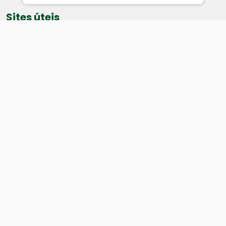
Sites úteis
Equatorial
SAE
Câmara de Vereadores
Webmail
Baixe nosso aplicativo:
Cidade
História