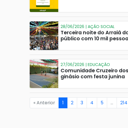
28/06/2026 | AÇÃO SOCIAL
Terceira noite do Arraiá d
público com 10 mil pesso
27/06/2026 | EDUCAÇÃO
Comunidade Cruzeiro dos 
ginásio com festa junina
« Anterior
1
2
3
4
5
…
214