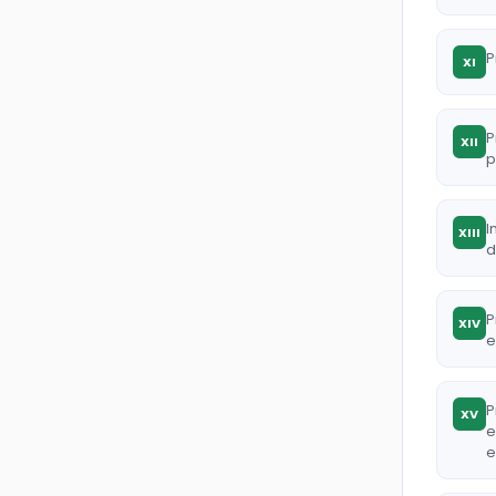
P
XI
P
XII
p
I
XIII
d
P
XIV
e
P
XV
e
e