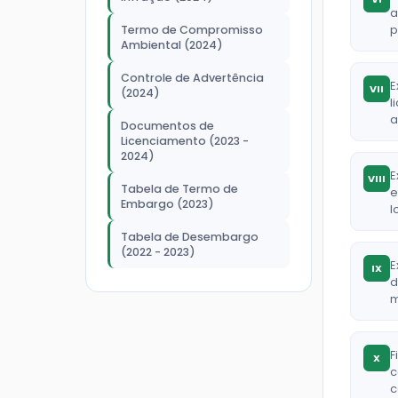
a
p
Termo de Compromisso
Ambiental (2024)
Controle de Advertência
E
VII
(2024)
l
a
Documentos de
Licenciamento (2023 -
2024)
E
VIII
Tabela de Termo de
e
Embargo (2023)
l
Tabela de Desembargo
(2022 - 2023)
E
IX
d
m
F
X
c
c