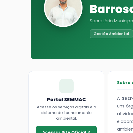
Barros
Secretário Municip
Gestão Ambiental
Sobre 
A
Secr
Portal SEMMAC
um órg
Acesse os serviços digitais e o
sistema de licenciamento
ativid
ambiental.
elabor
ambie
Acessar Site Oficial ↗