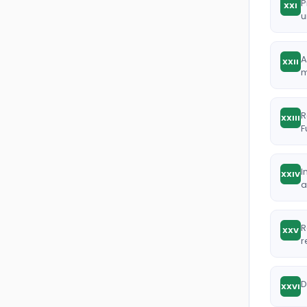
P
XXI
u
A
XXII
m
R
XXIII
F
I
XXIV
a
R
XXV
r
D
XXVI