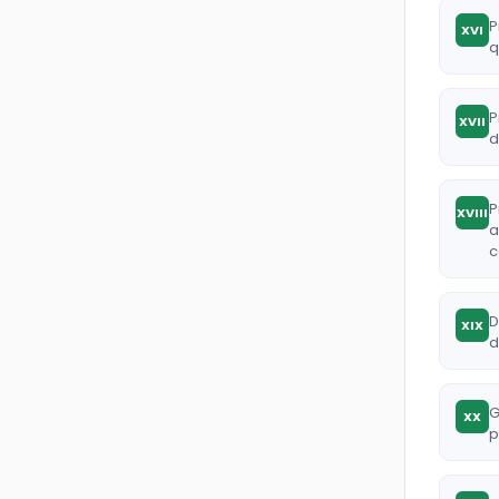
P
XVI
q
P
XVII
d
P
XVIII
a
c
D
XIX
d
G
XX
p