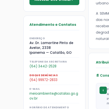
urbano 
A SEMM
das no
Atendimento e Contatos
recebe
degrad
naturai
ENDEREÇO
Av. Dr. Lamartine Pinto de
Avelar, 2338
Ipanema — Catalão, GO
TELEFONE DA SECRETARIA
Atribui
(64) 3442-2528
📄 Cons
DISQUE DENÚNCIAS
(64) 99972-2833
E-MAIL
P
I
meioambiente@catalao.go.g
A
ov.br
i
m
HORÁRIO DE ATENDIMENTO