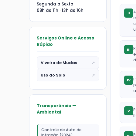
Segunda a Sexta
08h às 11h · 13h às 16h
A
II
e
c
u
Serviços Online e Acesso
Rápido
R
III
e
d
Viveiro de Mudas
↗
Uso do Solo
↗
P
IV
p
a
Transparência —
P
V
Ambiental
f
Controle de Auto de
E
Infração (2024)
VI