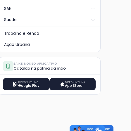
SAE
Saúde
Trabalho e Renda
Ação Urbana
BAIXE NOSSO APLICATIVO
Catalão na palma da mão
DISPONÍVEL NO
DISPONÍVEL NA
Google Play
App Store