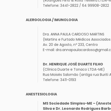
(Rodrigues Filho & Rosa Teixeira LTDA-ME
Telefone: 3441-2822 / 64 99908-2822
ALERGOLOGIA / IMUNOLOGIA
Dra. ANNA PAULA CARDOSO MARTINS
(Martins e Furtado Médicos Associado
Av. 20 de Agosto, nº 233, Centro
E-mail: dra.annapaulacardoso@gmail.
Dr. HENRIQUE JOSÉ DUARTE FILHO
(Clínica Duarte e Tonaco LTDA-ME)
Rua Moisés Salomão (antiga rua Buriti
Telefone: 3411-0193
ANESTESIOLOGIA
MS Sociedade Simples-ME – (Aneste
Silva e Dr. Leonardo Rodrigues Bar