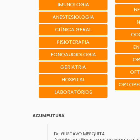
IMUNOLOGIA
N
ANESTESIOLOGIA
N
CLÍNICA GERAL
OD
FISIOTERAPIA
EN
FONOAUDIOLOGIA
OR
GERIATRIA
OFT
HOSPITAL
ORTOPE
LABORATÓRIOS
ACUMPUTURA
Dr. GUSTAVO MESQUITA