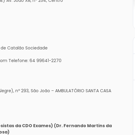
) Av. João XIII, nº 254, Centro
s de Catalão Sociedade
com Telefone: 64 99641-2270
 Alegre), nº 293, São João – AMBULATÓRIO SANTA CASA
sistas da CDO Exames) (Dr. Fernando Martins da
bosa)