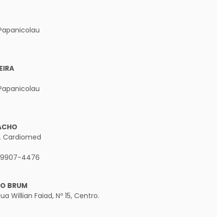
. Papanicolau
EIRA
. Papanicolau
MACHO
o. Cardiomed
 99907-4476
DO BRUM
a Willian Faiad, Nº 15, Centro.