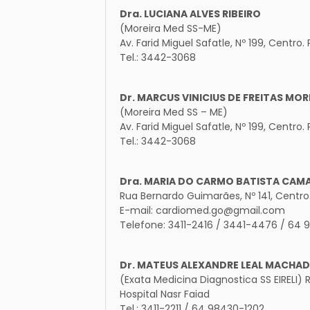
Dra. LUCIANA ALVES RIBEIRO
(Moreira Med SS-ME)
Av. Farid Miguel Safatle, Nº 199, Centro
Tel.: 3442-3068
Dr. MARCUS VINICIUS DE FREITAS MOR
(Moreira Med SS – ME)
Av. Farid Miguel Safatle, Nº 199, Centro
Tel.: 3442-3068
Dra. MARIA DO CARMO BATISTA CA
Rua Bernardo Guimarães, Nº 141, Centr
E-mail: cardiomed.go@gmail.com
Telefone: 3411-2416 / 3441-4476 / 64
Dr. MATEUS ALEXANDRE LEAL MACHA
(Exata Medicina Diagnostica SS EIRELI) Ru
Hospital Nasr Faiad
Tel.: 3411-2211 / 64 98430-1202