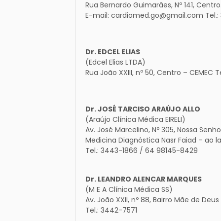
Rua Bernardo Guimarães, Nº 141, Centr
E-mail: cardiomed.go@gmail.com Tel.
Dr. EDCEL ELIAS
(Edcel Elias LTDA)
Rua João XXIII, nº 50, Centro – CEMEC 
Dr. JOSÉ TARCISO ARAÚJO ALLO
(Araújo Clínica Médica EIRELI)
Av. José Marcelino, Nº 305, Nossa Senh
Medicina Diagnóstica Nasr Faiad – ao 
Tel.: 3443-1866 / 64 98145-8429
Dr. LEANDRO ALENCAR MARQUES
(M E A Clínica Médica SS)
Av. João XXII, nº 88, Bairro Mãe de Deu
Tel.: 3442-7571