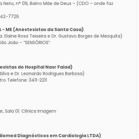
 Neto, n° 09, Bairro Mãe de Deus - (CDO – onde faz
442-7726
A - ME (Anestesistas da Santa Casa)
ra. Elaine Rosa Teixeira e Dr. Gustavo Borges de Mesquita)
 São João – “SENSÓRIOS”
sistas do Hospital Nasr Faiad)
ilva e Dr. Leonardo Rodrigues Barbosa)
ntro Telefone: 3411-2211
ar, Sala 01. Clínica Imagem
diomed Diagnósticos em Cardiologia LTDA)