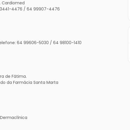
o. Cardiomed
: 3441-4476 / 64 99907-4476
Telefone: 64 99606-5030 / 64 98100-1410
ora de Fátima.
lado da Farmácia Santa Marta
s Dermaclínica