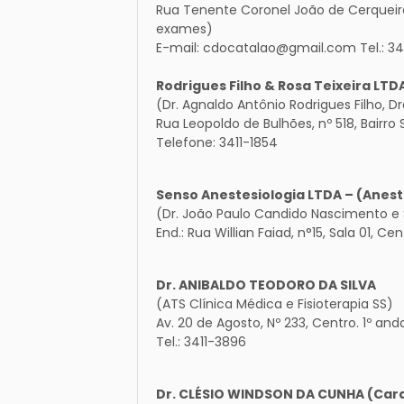
Rua Tenente Coronel João de Cerqueira
exames)
E-mail: cdocatalao@gmail.com Tel.: 3
Rodrigues Filho & Rosa Teixeira LTD
(Dr. Agnaldo Antônio Rodrigues Filho, D
Rua Leopoldo de Bulhões, nº 518, Bairro
Telefone: 3411-1854
Senso Anestesiologia LTDA – (Aneste
(Dr. João Paulo Candido Nascimento e S
End.: Rua Willian Faiad, n°15, Sala 01, Ce
Dr. ANIBALDO TEODORO DA SILVA
(ATS Clínica Médica e Fisioterapia SS)
Av. 20 de Agosto, Nº 233, Centro. 1º and
Tel.: 3411-3896
Dr. CLÉSIO WINDSON DA CUNHA (Car