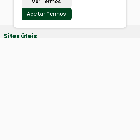
Ver Termos
Aceitar Termos
Sites úteis
Equatorial
SAE
Câmara de Vereadores
Webmail
Baixe nosso aplicativo: