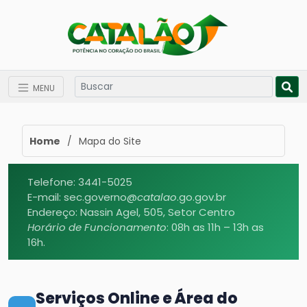
MENU
Home
/
Mapa do Site
Telefone: 3441-5025
E-mail: sec.governo@
catalao
.go.gov.br
Endereço: Nassin Agel, 505, Setor Centro
Horário de Funcionamento
: 08h as 11h – 13h as
16h.
Serviços Online e Área do