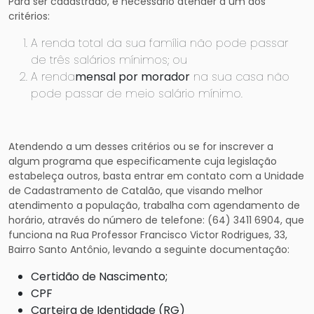
Para ser cadastrado, é necessário atender a um dos
critérios:
A renda total da sua família não pode passar
de três salários mínimos; ou
A renda
mensal por morador
na sua casa não
pode passar de meio salário mínimo.
Atendendo a um desses critérios ou se for inscrever a
algum programa que especificamente cuja legislação
estabeleça outros, basta entrar em contato com a Unidade
de Cadastramento de Catalão, que visando melhor
atendimento a população, trabalha com agendamento de
horário, através do número de telefone: (64) 3411 6904, que
funciona na Rua Professor Francisco Victor Rodrigues, 33,
Bairro Santo Antônio, levando a seguinte documentação:
Certidão de Nascimento;
CPF
Carteira de Identidade (RG)