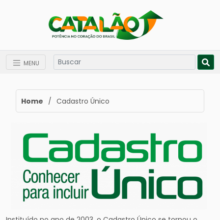
MENU
Home
/
Cadastro Único
Instituído no ano de 2003, o Cadastro Único se tornou o