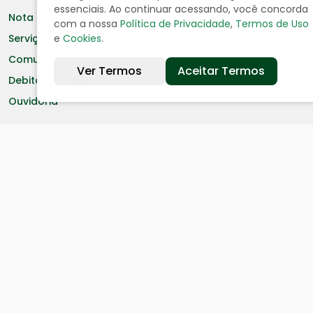
essenciais. Ao continuar acessando, você concorda
Nota Fiscal
com a nossa
Política de Privacidade
,
Termos de Uso
e
Cookies
.
Serviços online
Comunicados e Termos
Ver Termos
Aceitar Termos
Debitos Imóveis
Ouvidoria
Portal da Transparência
Resp. Fiscal
Licitação
Leis
Receitas
Despesas
Decretos