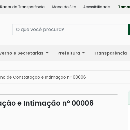
Radar da Transparência
Mapa do Site
Acessibilidade
Taman
verno e Secretarias
Prefeitura
Transparência
rmo de Constatação e Intimação n° 00006
ação e Intimação n° 00006