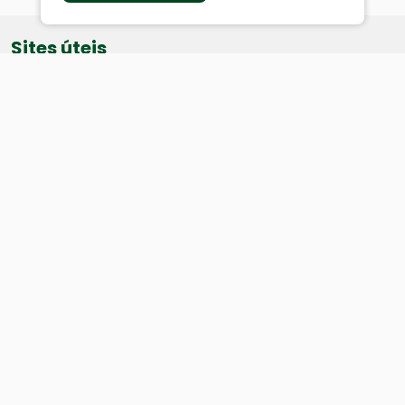
Sites úteis
Equatorial
SAE
Câmara de Vereadores
Webmail
Baixe nosso aplicativo:
Cidade
História