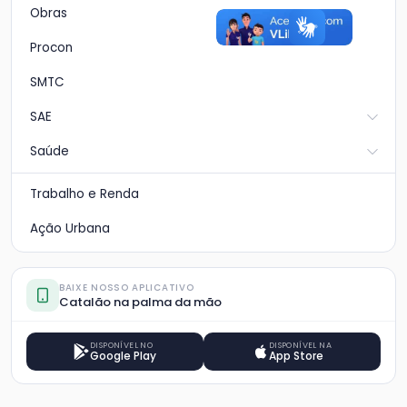
Obras
Procon
SMTC
SAE
Saúde
Trabalho e Renda
Ação Urbana
BAIXE NOSSO APLICATIVO
Catalão na palma da mão
DISPONÍVEL NO
DISPONÍVEL NA
Google Play
App Store