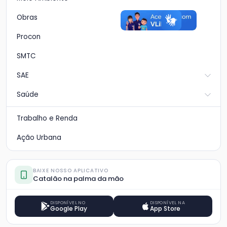
Obras
Procon
SMTC
SAE
Saúde
Trabalho e Renda
Ação Urbana
BAIXE NOSSO APLICATIVO
Catalão na palma da mão
DISPONÍVEL NO
DISPONÍVEL NA
Google Play
App Store