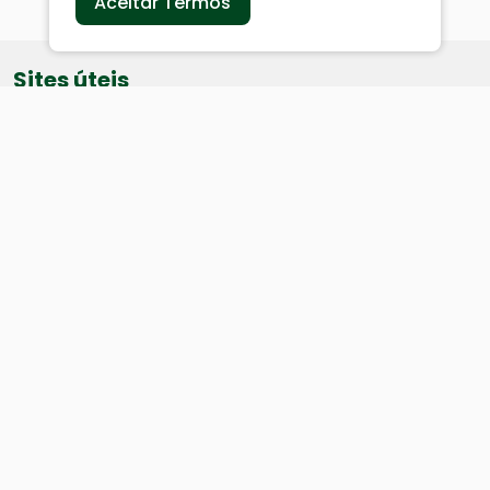
Aceitar Termos
Sites úteis
Equatorial
SAE
Câmara de Vereadores
Webmail
Baixe nosso aplicativo:
Cidade