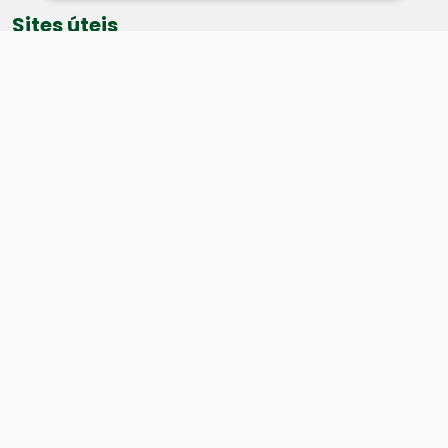
Sites úteis
Equatorial
SAE
Câmara de Vereadores
Webmail
Baixe nosso aplicativo:
Cidade
História