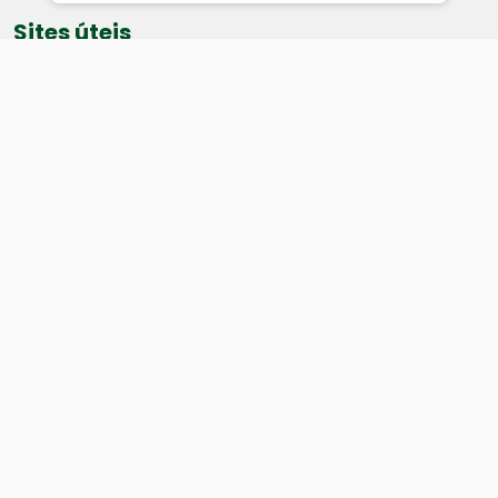
Sites úteis
Equatorial
SAE
Câmara de Vereadores
Webmail
Baixe nosso aplicativo:
Cidade
História