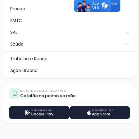
Procon
SMTC
SAE
Saúde
Trabalho e Renda
Ação Urbana
BAIXE NOSSO APLICATIVO
Catalão na palma da mão
DISPONÍVEL NO
DISPONÍVEL NA
Google Play
App Store